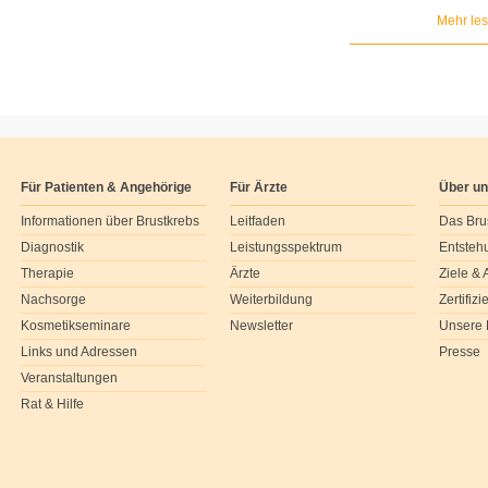
Mehr le
Für Patienten & Angehörige
Für Ärzte
Über u
Informationen über Brustkrebs
Leitfaden
Das Bru
Diagnostik
Leistungsspektrum
Entsteh
Therapie
Ärzte
Ziele &
Nachsorge
Weiterbildung
Zertifiz
Kosmetikseminare
Newsletter
Unsere 
Links und Adressen
Presse
Veranstaltungen
Rat & Hilfe