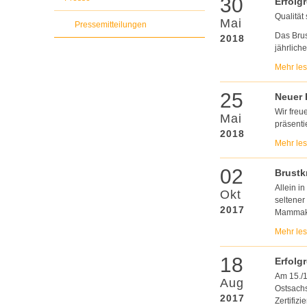
30
Erfolg
Qualität 
Mai
Pressemitteilungen
Das Brus
2018
jährlich
Mehr le
25
Neuer 
Wir freu
Mai
präsentie
2018
Mehr le
02
Brustk
Allein i
Okt
seltener
2017
Mammaka
Mehr le
18
Erfolgr
Am 15./1
Aug
Ostsachs
2017
Zertifizi