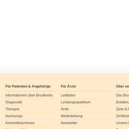
Für Patienten & Angehörige
Für Ärzte
Über u
Informationen über Brustkrebs
Leitfaden
Das Bru
Diagnostik
Leistungsspektrum
Entsteh
Therapie
Ärzte
Ziele &
Nachsorge
Weiterbildung
Zertifiz
Kosmetikseminare
Newsletter
Unsere 