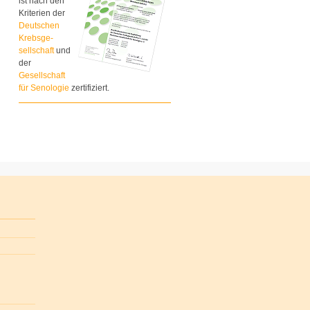
ist nach den
Kriterien der
Deutschen
Krebsge-
sellschaft
und
der
Gesellschaft
für Senologie
zertifiziert.