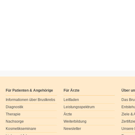
Für Patienten & Angehörige
Für Ärzte
Über u
Informationen über Brustkrebs
Leitfaden
Das Bru
Diagnostik
Leistungsspektrum
Entsteh
Therapie
Ärzte
Ziele &
Nachsorge
Weiterbildung
Zertifiz
Kosmetikseminare
Newsletter
Unsere 