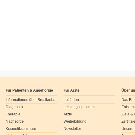
Für Patienten & Angehörige
Für Ärzte
Über u
Informationen über Brustkrebs
Leitfaden
Das Bru
Diagnostik
Leistungsspektrum
Entsteh
Therapie
Ärzte
Ziele &
Nachsorge
Weiterbildung
Zertifiz
Kosmetikseminare
Newsletter
Unsere 