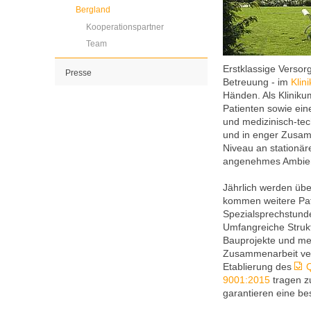
Bergland
Kooperationspartner
Team
Erstklassige Versor
Presse
Betreuung - im
Klin
Händen. Als Kliniku
Patienten sowie ei
und medizinisch-tec
und in enger Zusam
Niveau an stationär
angenehmes Ambiente
Jährlich werden übe
kommen weitere Pat
Spezialsprechstund
Umfangreiche Struk
Bauprojekte und med
Zusammenarbeit vers
Etablierung des
9001:2015
tragen z
garantieren eine be