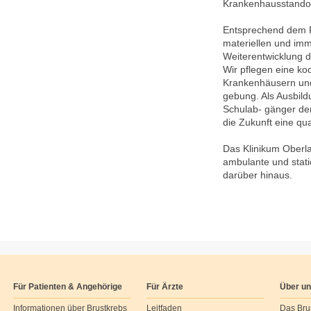
Krankenhausstandor
Entsprechend dem P
materiellen und imm
Weiterentwicklung d
Wir pflegen eine k
Krankenhäusern und
gebung. Als Ausbildu
Schulab- gänger der
die Zukunft eine qua
Das Klinikum Oberla
ambulante und stati
darüber hinaus.
Für Patienten & Angehörige
Für Ärzte
Über u
Informationen über Brustkrebs
Leitfaden
Das Bru