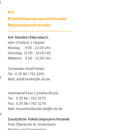
d
KV-
Ermächtigungssprechstunde/
Mammasprechstunde
Am Standort Ebersbach:
Herr Chefarzt J. Glajzer
Montag 9:00 - 12:00 Uhr
Dienstag 11:00 - 18:00 Uhr
Mittwoch 9:00 - 12:00 Uhr
Schwester Anett Henke
Tel.: 0 35 86 / 762 3291
d
Mail: anett.henke@k-ob.de
Sekretariat Frau Cornelia Busse
Tel.: 0 35 86 / 762 3270
Fax.: 0 35 86 / 762 3279
Mail: frauenheilkunde.eb@k-ob.de
ür
Zusätzliche Abklärungssprechstunde
Frau Oberärztin B. Hollenbach
Montag und Donnerstag