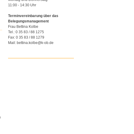
11:00 - 14:30 Uhr
Terminvereinbarung über das
Belegungsmanagement
Frau Bettina Kolbe
Tel.: 0 35 83 / 88 1275
Fax: 0 35 83 / 88 1279
Mail: bettina.kolbe@k-ob.de
m