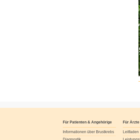
Für Patienten & Angehörige
Für Ärzte
Informationen über Brustkrebs
Leitfaden
Diagnostik
Leistungs