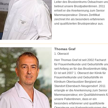
Leiter des Brustzentrums Ostsachsen un
betreut unsere Brustpatientinnen. 2011
erhielt er die Anerkennung zum Senior
Mammaoperateur. Dieses Zertifikat
zeichnet ihn als besonders erfahrenen
und qualifizierten Brustoperateur aus.
Thomas Graf
1. Oberarzt
Herr Thomas Graf ist seit 2002 Facharzt
für Frauenheilkunde und Geburtshilfe un
seit Anfang an für das Brustzentrum tätig.
Er ist seit 2007 1. Oberarzt der Klinik für
Frauenheilkunde und Geburtshilfe im
Klinikum Oberlausitzer Bergland am
Standort Ebersbach-Neugersdorf. 2011
erlangte er die Anerkennung zum Senior
Mammaoperateur, ein Qualitätshinweis f
unsere Patientinnen, dass er ein
besonders erfahrener und qualifizierte
Operateure von Krebserkrankungen der