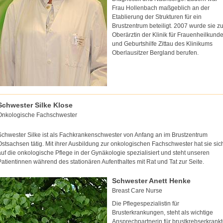
Frau Hollenbach maßgeblich an der
Etablierung der Strukturen für ein
Brustzentrum beteiligt. 2007 wurde sie z
Oberärztin der Klinik für Frauenheilkund
und Geburtshilfe Zittau des Klinikums
Oberlausitzer Bergland berufen.
Schwester Silke Klose
Onkologische Fachschwester
Schwester Silke ist als Fachkrankenschwester von Anfang an im Brustzentrum
Ostsachsen tätig. Mit ihrer Ausbildung zur onkologischen Fachschwester hat sie sic
auf die onkologische Pflege in der Gynäkologie spezialisiert und steht unseren
Patientinnen während des stationären Aufenthaltes mit Rat und Tat zur Seite.
Schwester Anett Henke
Breast Care Nurse
Die Pflegespezialistin für
Brusterkrankungen, steht als wichtige
Ansprechpartnerin für brustkrebserkrank