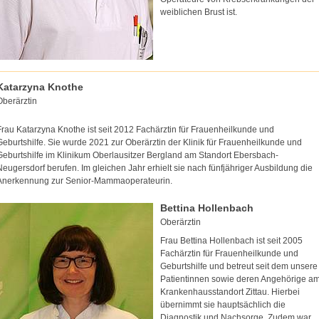
weiblichen Brust ist.
Katarzyna Knothe
Oberärztin
Frau Katarzyna Knothe ist seit 2012 Fachärztin für Frauenheilkunde und
Geburtshilfe. Sie wurde 2021 zur Oberärztin der Klinik für Frauenheilkunde und
Geburtshilfe im Klinikum Oberlausitzer Bergland am Standort Ebersbach-
Neugersdorf berufen. Im gleichen Jahr erhielt sie nach fünfjähriger Ausbildung die
Anerkennung zur Senior-Mammaoperateurin.
Bettina Hollenbach
Oberärztin
Frau Bettina Hollenbach ist seit 2005
Fachärztin für Frauenheilkunde und
Geburtshilfe und betreut seit dem unsere
Patientinnen sowie deren Angehörige a
Krankenhausstandort Zittau. Hierbei
übernimmt sie hauptsächlich die
Diagnostik und Nachsorge. Zudem war