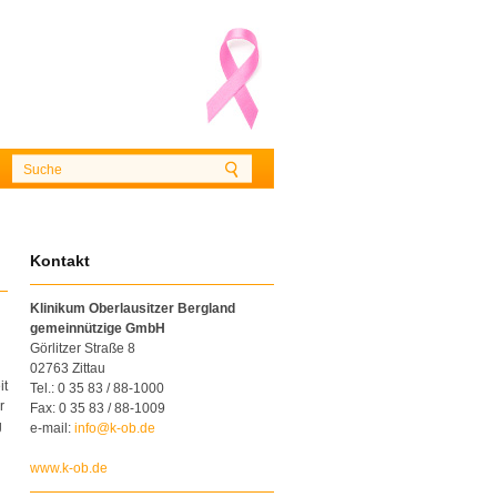
Kontakt
Klinikum Oberlausitzer Bergland
gemeinnützige GmbH
Görlitzer Straße 8
02763 Zittau
it
Tel.: 0 35 83 / 88-1000
r
Fax: 0 35 83 / 88-1009
g
e-mail:
info
@
k-ob
.
de
www.k-ob.de