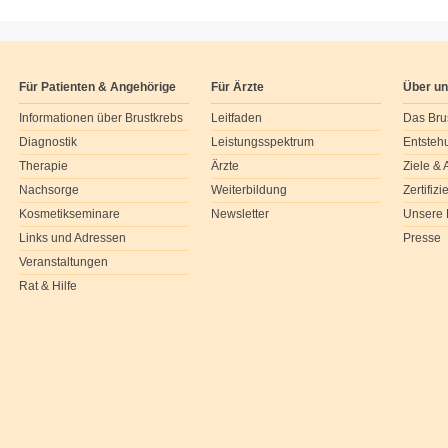
Für Patienten & Angehörige
Für Ärzte
Über u
Informationen über Brustkrebs
Leitfaden
Das Bru
Diagnostik
Leistungsspektrum
Entsteh
Therapie
Ärzte
Ziele &
Nachsorge
Weiterbildung
Zertifiz
Kosmetikseminare
Newsletter
Unsere 
Links und Adressen
Presse
Veranstaltungen
Rat & Hilfe