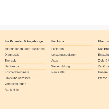
Für Patienten & Angehörige
Für Ärzte
Über u
Informationen über Brustkrebs
Leitfaden
Das Bru
Diagnostik
Leistungsspektrum
Entsteh
Therapie
Ärzte
Ziele &
Nachsorge
Weiterbildung
Zertifiz
Kosmetikseminare
Newsletter
Unsere 
Links und Adressen
Presse
Veranstaltungen
Rat & Hilfe