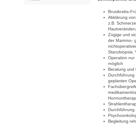
Brustkrebs-F
Abklärung von
z.B. Schmerze
Hautveränder
Zügige und sic
der Mammo- gra
nichtoperative
Stanzbiopsie,
Operation nur
möglich
Beratung und 
Durchführung 
geplanten Ope
Fachübergreif
medikamentös
Hormontherapi
Strahlenthera
Durchführung 
Psychoonkolo
Begleitung re