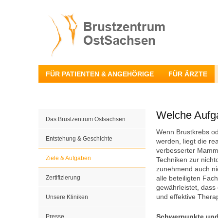
FÜR PATIENTEN & ANGEHÖRIGE
FÜR ÄRZTE
Welche Aufga
Das Brustzentrum Ostsachsen
Wenn Brustkrebs ode
Entstehung & Geschichte
werden, liegt die r
verbesserter Mammog
Ziele & Aufgaben
Techniken zur nicht
zunehmend auch nic
Zertifizierung
alle beteiligten Fa
gewährleistet, dass
und effektive Therap
Unsere Kliniken
Presse
Schwerpunkte und